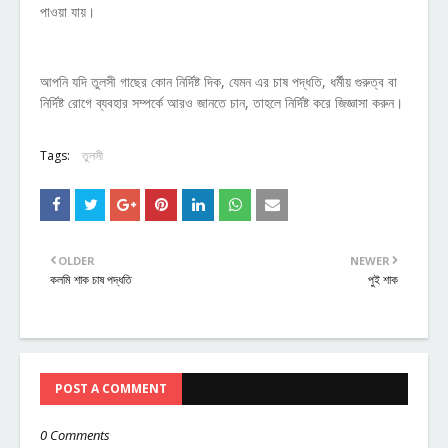
পাওয়া যায়।
আপনি যদি তুলসী গাছের কোন নির্দিষ্ট দিক, যেমন এর চাষ পদ্ধতি, ধর্মীয় গুরুত্ব বা
নির্দিষ্ট রোগে ব্যবহার সম্পর্কে আরও জানতে চান, তাহলে নির্দিষ্ট করে জিজ্ঞাসা করুন।
Tags:
তুলসী
OLDER
NEWER
কলমি শাক চাষ পদ্ধতি
পুই শাক
POST A COMMENT
0 Comments