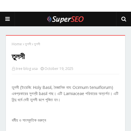
Home
তুলসী
তুলসী
তুলসী
tree blog usa
October 19, 2025
তুলসী (ইংরেজি: Holy Basil, বৈজ্ঞানিক নাম: Ocimum tenuiflorum)
একপ্রকারের সুগন্ধী basil গাছ। এটি Lamiaceae পরিবারের অন্তর্গত। এটি
হিন্দু ধর্মে দেবী তুলসী রূপে পূজিত হন।
ধর্মীয় ও সাংস্কৃতিক গুরুত্ব