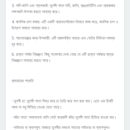
3. সর্দি-কাশি এবং শ্বাসকষ্টে: তুলসী পাতা সর্দি, কাশি, ব্রঙ্কাইটিস এবং অ্যাজমার
লক্ষণগুলি উপশম করতে সাহায্য করে।
4. মানসিক চাপ কমায়: এটি একটি অ্যাডাপ্টোজেন হিসাবে কাজ করে, মানসিক চাপ ও
উদ্বেগ কমাতে সাহায্য করে।
5. পাচনতন্ত্রের জন্য উপকারী: এটি হজমশক্তি বাড়ায় এবং পেটের বিভিন্ন সমস্যা
দূর করে।
6. রক্তে শর্করা নিয়ন্ত্রণ: কিছু গবেষণায় দেখা গেছে যে এটি রক্তে শর্করার মাত্রা
নিয়ন্ত্রণে সাহায্য করতে পারে।
ব্যবহারের পদ্ধতি
· তুলসী চা: তুলসী পাতা সিদ্ধ করে চা তৈরি করে পান করা যায়। এতে এক চিমটি
আদা বা মধু মিশিয়ে নেওয়া যেতে পারে।
· কাঁচা পাতা: সকালবেলা খালি পেটে কয়েকটি কাঁচা তুলসী পাতা চিবিয়ে খাওয়া যায়।
· পাউডার বা ক্যাপসুল: বাজারে তুলসীর শুকনো পাতাের পাউডার বা ক্যাপসুলও