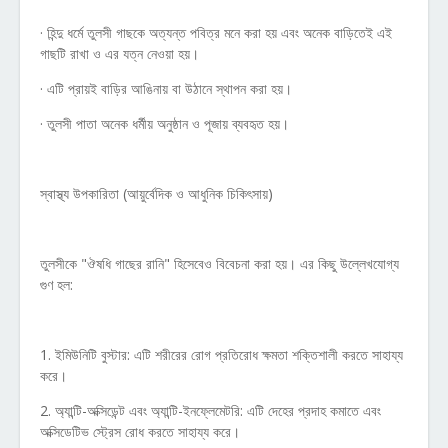
· হিন্দু ধর্মে তুলসী গাছকে অত্যন্ত পবিত্র মনে করা হয় এবং অনেক বাড়িতেই এই
গাছটি রাখা ও এর যত্ন নেওয়া হয়।
· এটি প্রায়ই বাড়ির আঙিনায় বা উঠানে স্থাপন করা হয়।
· তুলসী পাতা অনেক ধর্মীয় অনুষ্ঠান ও পূজায় ব্যবহৃত হয়।
স্বাস্থ্য উপকারিতা (আয়ুর্বেদিক ও আধুনিক চিকিৎসায়)
তুলসীকে "ঔষধি গাছের রানি" হিসেবেও বিবেচনা করা হয়। এর কিছু উল্লেখযোগ্য
গুণ হল:
1. ইমিউনিটি বুস্টার: এটি শরীরের রোগ প্রতিরোধ ক্ষমতা শক্তিশালী করতে সাহায্য
করে।
2. অ্যান্টি-অক্সিডেন্ট এবং অ্যান্টি-ইনফ্লেমেটরি: এটি দেহের প্রদাহ কমাতে এবং
অক্সিডেটিভ স্ট্রেস রোধ করতে সাহায্য করে।