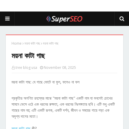
Home
ময়না কাটা গাছ
ময়না কাটা গাছ
ময়না কাটা গাছ
tree blog usa
November 08, 2025
ময়না কাটা গাছ: যে গাছে ফোটে না ফুল, ফলেও না ফল
প্রকৃতির অগণিত রহস্যের মাঝে "ময়না কাটা গাছ" একটি নাম যা শুনলেই চোখের
সামনে ভেসে ওঠে এক ধরনের রুক্ষতা, এক ধরনের নিঃসঙ্গতার ছবি। এটি শুধু একটি
গাছের নাম নয়; এটি একটি রূপক, একটি দর্শন, জীবন ও সময়ের গায়ে পড়া এক
অদৃশ্য দাগের মতো।
ময়না কাটা গাছ
কী?