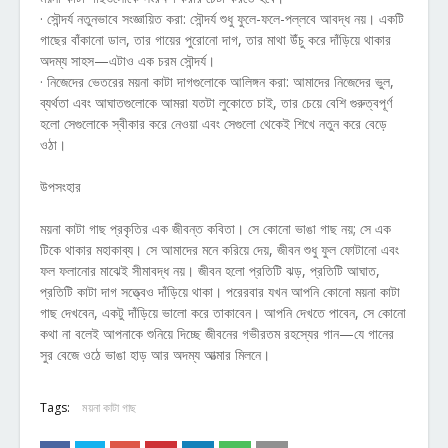
· সৌন্দর্য নতুনভাবে সংজ্ঞায়িত করা: সৌন্দর্য শুধু ফুলে-ফলে-পল্লবে আবদ্ধ নয়। একটি
গাছের বাঁকানো ডাল, তার গায়ের পুরোনো দাগ, তার মাথা উঁচু করে দাঁড়িয়ে থাকার
অদম্য সাহস—এটাও এক চরম সৌন্দর্য।
· নিজেদের ভেতরের ময়না কাটা দাগগুলোকে আলিঙ্গন করা: আমাদের নিজেদের ভুল,
ব্যর্থতা এবং আঘাতগুলোকে আমরা যতটা লুকোতে চাই, তার চেয়ে বেশি গুরুত্বপূর্ণ
হলো সেগুলোকে স্বীকার করে নেওয়া এবং সেগুলো থেকেই শিখে নতুন করে বেড়ে
ওঠা।
উপসংহার
ময়না কাটা গাছ প্রকৃতির এক জীবন্ত কবিতা। সে কোনো ভাঙা গাছ নয়; সে এক
টিকে থাকার মহাকাব্য। সে আমাদের মনে করিয়ে দেয়, জীবন শুধু ফুল ফোটানো এবং
ফল ফলানোর মাঝেই সীমাবদ্ধ নয়। জীবন হলো প্রতিটি ঝড়, প্রতিটি আঘাত,
প্রতিটি কাটা দাগ সত্ত্বেও দাঁড়িয়ে থাকা। পরেরবার যখন আপনি কোনো ময়না কাটা
গাছ দেখবেন, একটু দাঁড়িয়ে ভালো করে তাকাবেন। আপনি দেখতে পাবেন, সে কোনো
কথা না বলেই আপনাকে শুনিয়ে দিচ্ছে জীবনের গভীরতম রহস্যের গান—যে গানের
সুর বেজে ওঠে ভাঙা হাড় আর অদম্য আত্মার মিলনে।
Tags:
ময়না কাটা গাছ