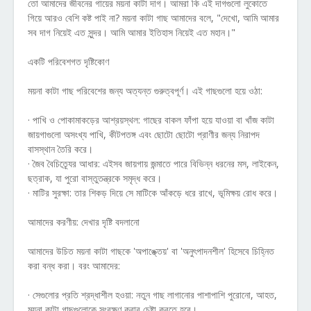
তো আমাদের জীবনের গায়ের ময়না কাটা দাগ। আমরা কি এই দাগগুলো লুকোতে
গিয়ে আরও বেশি কষ্ট পাই না? ময়না কাটা গাছ আমাদের বলে, "দেখো, আমি আমার
সব দাগ নিয়েই এত সুন্দর। আমি আমার ইতিহাস নিয়েই এত মহান।"
একটি পরিবেশগত দৃষ্টিকোণ
ময়না কাটা গাছ পরিবেশের জন্য অত্যন্ত গুরুত্বপূর্ণ। এই গাছগুলো হয়ে ওঠা:
· পাখি ও পোকামাকড়ের আশ্রয়স্থল: গাছের বাকল ফাঁপা হয়ে যাওয়া বা খাঁজ কাটা
জায়গাগুলো অসংখ্য পাখি, কীটপতঙ্গ এবং ছোটো ছোটো প্রাণীর জন্য নিরাপদ
বাসস্থান তৈরি করে।
· জৈব বৈচিত্র্যের আধার: এইসব জায়গায় জন্মাতে পারে বিভিন্ন ধরনের মস, লাইকেন,
ছত্রাক, যা পুরো বাস্তুতন্ত্রকে সমৃদ্ধ করে।
· মাটির সুরক্ষা: তার শিকড় দিয়ে সে মাটিকে আঁকড়ে ধরে রাখে, ভূমিক্ষয় রোধ করে।
আমাদের করণীয়: দেখার দৃষ্টি বদলানো
আমাদের উচিত ময়না কাটা গাছকে 'অপাঙ্ক্তেয়' বা 'অনুৎপাদনশীল' হিসেবে চিহ্নিত
করা বন্ধ করা। বরং আমাদের:
· সেগুলোর প্রতি শ্রদ্ধাশীল হওয়া: নতুন গাছ লাগানোর পাশাপাশি পুরোনো, আহত,
ময়না কাটা গাছগুলোকে সংরক্ষণ করার চেষ্টা করতে হবে।