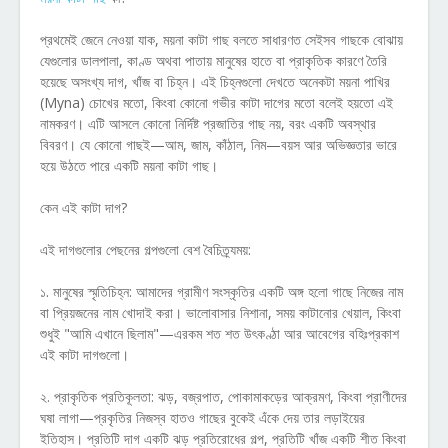
প্রথমেই জেনে নেওয়া যাক, ময়না কাটা গাছ বলতে সাধারণত সেইসব গাছকে বোঝায়
যেগুলোর ডালপালা, কাণ্ড অথবা পাতায় মানুষের হাতে বা প্রাকৃতিক কারণে তৈরি
হয়েছে অসংখ্য দাগ, খাঁজ বা চিহ্ন। এই চিহ্নগুলো দেখতে অনেকটা ময়না পাখির
(Myna) চোখের মতো, কিংবা কোনো গভীর কাটা দাগের মতো বলেই হয়তো এই
নামকরণ। এটি আসলে কোনো নির্দিষ্ট প্রজাতির গাছ নয়, বরং একটি অবস্থার
বিবরণ। যে কোনো গাছই—আম, জাম, কাঁঠাল, নিম—বয়স আর অভিজ্ঞতার ভারে
হয়ে উঠতে পারে একটি ময়না কাটা গাছ।
কেন এই কাটা দাগ?
এই দাগগুলোর পেছনের গল্পগুলো বেশ বৈচিত্র্যময়:
১. মানুষের স্মৃতিচিহ্ন: আমাদের গ্রামীণ সংস্কৃতির একটি অঙ্গ হলো গাছে নিজের নাম
বা প্রিয়জনের নাম খোদাই করা। ভালোবাসার নিশানা, সময় কাটানোর খেয়াল, কিংবা
শুধুই "আমি এখানে ছিলাম"—এরকম শত শত উৎকণ্ঠা আর আবেগের বহিঃপ্রকাশ
এই কাটা দাগগুলো।
২. প্রাকৃতিক প্রতিকূলতা: ঝড়, বজ্রপাত, পোকামাকড়ের আক্রমণ, কিংবা প্রাণীদের
ঘষা লাগা—প্রকৃতির নিজস্ব হাতও গাছের বুকেই এঁকে দেয় তার লড়াইয়ের
ইতিহাস। প্রতিটি দাগ একটি ঝড় প্রতিরোধের গল্প, প্রতিটি খাঁজ একটি শীত কিংবা