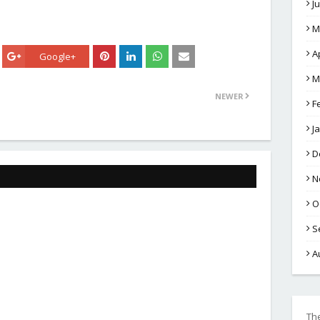
J
M
A
Google+
M
NEWER
F
J
D
N
O
S
A
Th