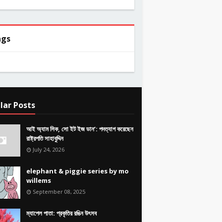
ags
lar Posts
আই অ্যাম সিক, সো ইট ইজ ডান’: পদত্যাগ করেছেন
রাষ্ট্রপতি সাহাবুদ্দিন
July 24, 2026
elephant & piggie series by mo
willems
September 08, 2025
ম্যাপেল পাতা: প্রকৃতির রঙিন উৎসব