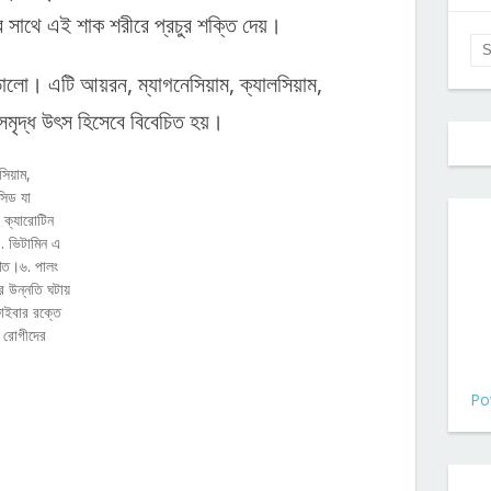
 সাথে এই শাক শরীরে প্রচুর শক্তি দেয়।
 ভালো। এটি আয়রন, ম্যাগনেসিয়াম, ক্যালসিয়াম,
মৃদ্ধ উৎস হিসেবে বিবেচিত হয়।
িয়াম,
সিড যা
া ক্যারোটিন
৫. ভিটামিন এ
ণিত।৬. পালং
 উন্নতি ঘটায়
াইবার রক্তে
স রোগীদের
Po