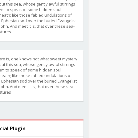
ut this sea, whose gently awful stirrings
em to speak of some hidden soul
eath; like those fabled undulations of
 Ephesian sod over the buried Evangelist
 John. And meet it is, that over these sea-
stures
ere is, one knows not what sweet mystery
ut this sea, whose gently awful stirrings
em to speak of some hidden soul
eath; like those fabled undulations of
 Ephesian sod over the buried Evangelist
 John. And meet it is, that over these sea-
stures
cial Plugin