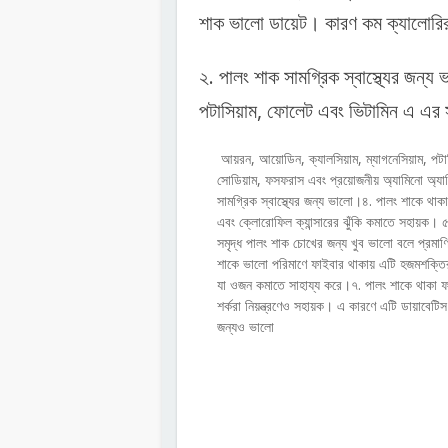
শাক ভালো ডায়েট। কারণ কম ক্যালোরির
২. পালং শাক সামগ্রিক স্বাস্থ্যের জন্য
পটাসিয়াম, ফোলেট এবং ভিটামিন এ এর স
ে ম্যাঙ্গানিজ, ক্যারোটিন, ৷ ৷
আয়রন, আয়োডিন, ক্যালসিয়াম, ম্যাগনেসিয়াম, পটাস
সোডিয়াম, ফসফরাস এবং প্রয়োজনীয় অ্যামিনো অ্যা
সামগ্রিক স্বাস্থ্যের জন্য ভালো।৪. পালং শাকে থাক
এবং ক্লোরোফিল ক্যান্সারের ঝুঁকি কমাতে সহায়ক। 
সমৃদ্ধ পালং শাক চোখের জন্য খুব ভালো বলে প্রমা
শাকে ভালো পরিমাণে ফাইবার থাকায় এটি হজমশক্তির
যা ওজন কমাতে সাহায্য করে।৭. পালং শাকে থাকা ফ
শর্করা নিয়ন্ত্রণেও সহায়ক। এ কারণে এটি ডায়াবেটি
জন্যও ভালো