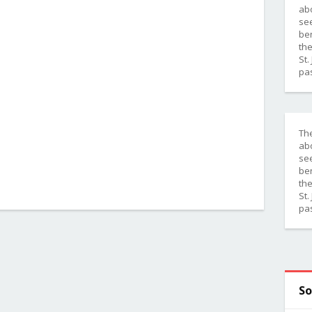
abo
se
ben
the
St.
pa
Th
abo
se
ben
the
St.
pa
So