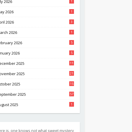
uly 2026
1
ay 2026
1
pril 2026
3
arch 2026
1
ebruary 2026
5
anuary 2026
5
ecember 2025
11
ovember 2025
21
ctober 2025
15
eptember 2025
57
ugust 2025
1
ere is, one knows not what sweet mystery